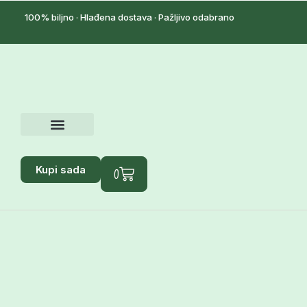
100% biljno · Hlađena dostava · Pažljivo odabrano
Kupi sada
0