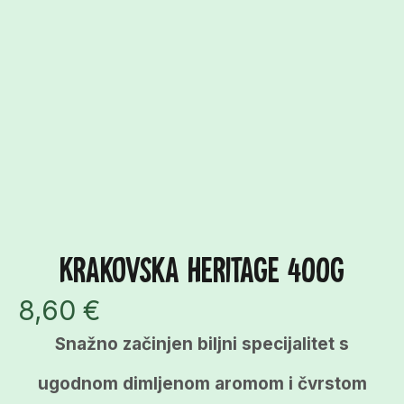
Krakovska Heritage 400g
8,60
€
Snažno začinjen biljni specijalitet s
ugodnom dimljenom aromom i čvrstom