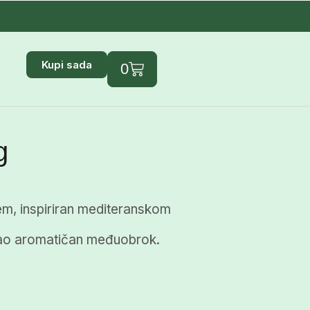
Kupi sada
0
g
lijem, inspiriran mediteranskom
i kao aromatičan međuobrok.