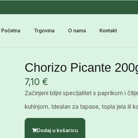
Početna
Trgovina
O nama
Kontakt
Chorizo Picante 200
7,10
€
Začinjeni biljni specijalitet s paprikom i či
kuhinjom. Idealan za tapase, topla jela il
Dodaj u košaricu